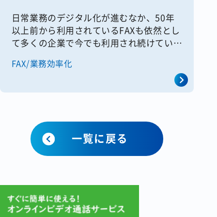
日常業務のデジタル化が進むなか、50年
以上前から利用されているFAXも依然とし
て多くの企業で今でも利用され続けていま
す。とくに製造業や卸売業などの業種で
FAX/業務効率化
は、取引先との関係や機器、リテラシーな
どの問題でFAXがやめられない [&hellip;]
一覧に戻る