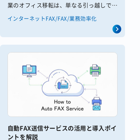
業のオフィス移転は、単なる引っ越しでは
なく、電話回線やインターネット回線、
インターネットFAX/FAX/業務効率化
ネットワーク機器、セキュリティ設備な
ど、さまざまなインフラ調整を伴う大
[&hellip;]
自動FAX送信サービスの活用と導入ポイ
ントを解説