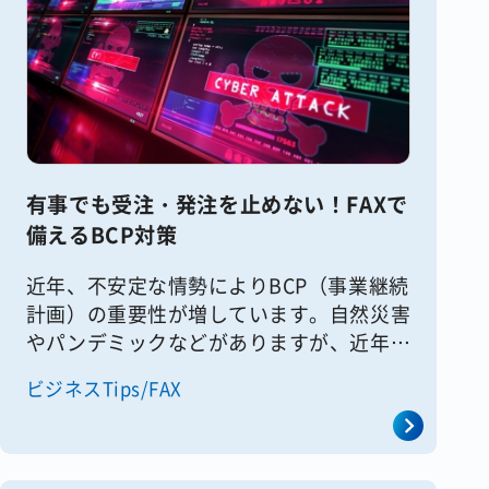
有事でも受注・発注を止めない！FAXで
備えるBCP対策
近年、不安定な情勢によりBCP（事業継続
計画）の重要性が増しています。自然災害
やパンデミックなどがありますが、近年は
サイバー攻撃が増加しています。特に卸や
ビジネスTips/FAX
販売で受発注が止まると、事業に極めて深
刻な損害を与えかねません。こ [&hellip;]