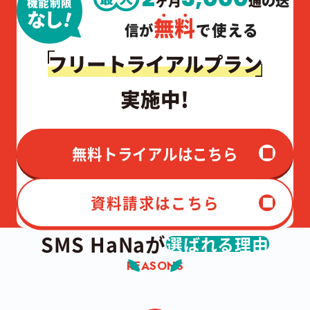
の送
ヶ月
通
機能制限
！
なし
無料
で使える
信が
フリートライアルプラン
!
実施中
無料トライアルはこちら
資料請求はこちら
SMS HaNaが
選ばれる理由
REASONS