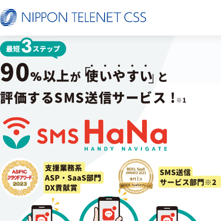
サービス一覧
90
以上
使いやすい
％
が
と
日本テレネットの強み
評価する
SMS
送信サービス !
※1
お客様の声
セミナー
FAQ
お知らせ