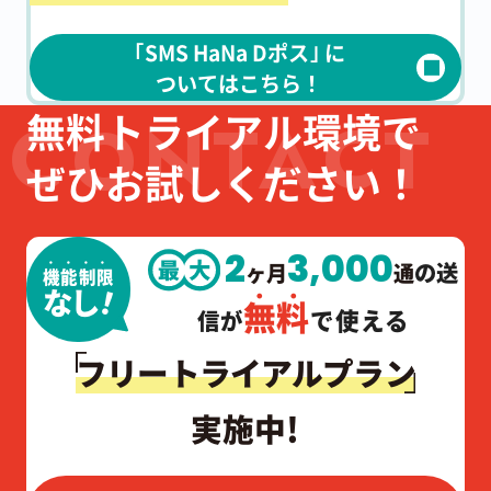
｢SMS HaNa Dポス｣ に
ついてはこちら！
無料トライアル環境で
ぜひお試しください！
2
3,000
の送
ヶ月
通
機能制限
！
なし
無料
で使える
信が
フリートライアルプラン
!
実施中