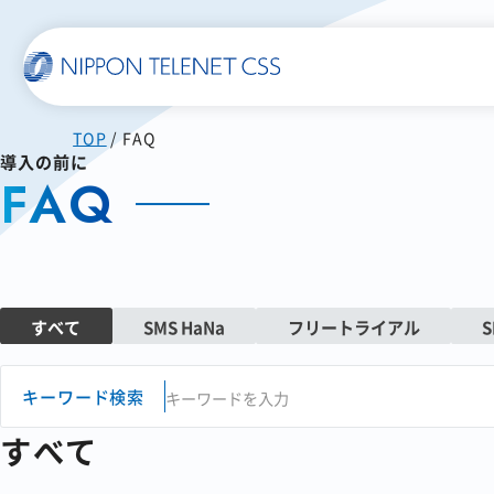
TOP
FAQ
一覧で詳細を見る
導入の前に
FAQ
使いやすい
スマホに届く
SMS送信サービス
WEB郵便
すべて
SMS HaNa
フリートライアル
S
発注書/見積書の作成から
キーワード検索
配信まで自動化
すべて