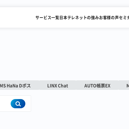
サービス一覧
日本テレネットの強み
お客様の声
セミ
SMSを送るだけで
FAXを
すぐにビデオ通話
メールで送
MS HaNa Dポス
LINX Chat
AUTO帳票EX
識字率99.2%の
累計15,000社が利用
AI-OCRサービス
FAX一斉送信サービス