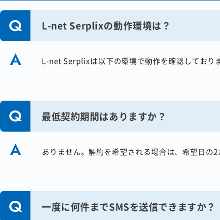
L-net Serplixの動作環境は？
L-net Serplixは以下の環境で動作を確認してお
ＯＳ ：Microsoft Windows
ブラウザ：Google Chrome 最新版
Microsoft Edge 最新版
最低契約期間はありますか？
Firefox最新版
※ OSは Microsoftサポート期間内のWindows
※ 拡張機能/常駐ソフトによって動作環境内でも
※ Macは動作環境外です
ありません。解約を希望される場合は、希望日の2
※ Android / iOS は動作環境外です
一度に何件までSMSを送信できますか？