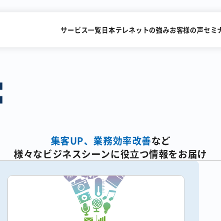
サービス一覧
日本テレネットの強み
お客様の声
セミ
SMSを送るだけで
FAXを
すぐにビデオ通話
メールで送
集客UP、業務効率改善
など
様々なビジネスシーンに役立つ情報をお届け
識字率99.2%の
累計15,000社が利用
AI-OCRサービス
FAX一斉送信サービス