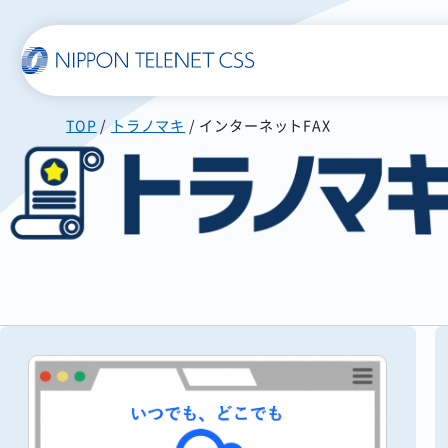
TOP
トラノマキ
インターネットFAX
一覧で詳細を見る
使いやすい
スマホに届く
SMS送信サービス
WEB郵便
発注書/見積書の作成から
配信まで自動化