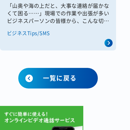
「山奥や海の上だと、大事な連絡が届かな
くて困る……」現場での作業や出張が多い
ビジネスパーソンの皆様から、こんな切実
なお悩みを聞くことがあります。現在のモ
ビジネスTips/SMS
バイル通信は地上の基地局がカバーしてい
る範囲でしか使えないため、電波
[&hellip;]
一覧に戻る