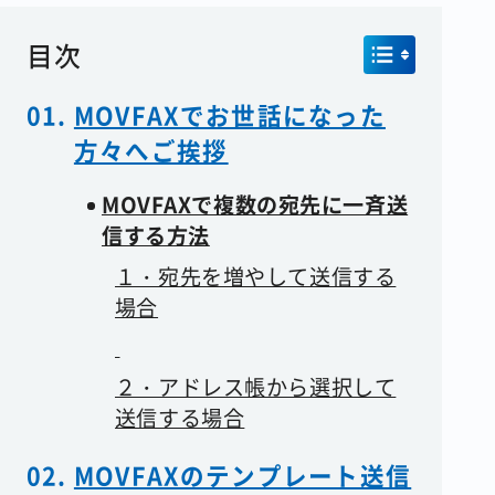
コラム
目次
会社情報
MOVFAXでお世話になった
方々へご挨拶
MOVFAXで複数の宛先に一斉送
資料請求
お問い合わせ
信する方法
１・宛先を増やして送信する
場合
２・アドレス帳から選択して
送信する場合
MOVFAXのテンプレート送信