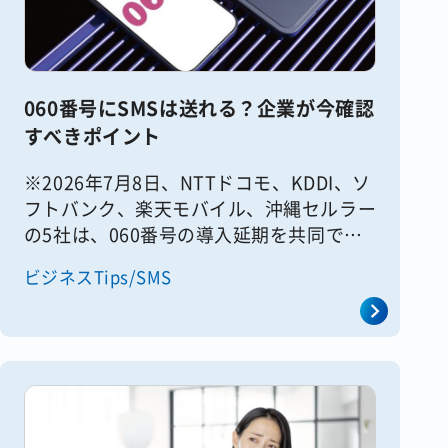
060番号にSMSは送れる？企業が今確認
すべきポイント
※2026年7月8日、NTTドコモ、KDDI、ソ
フトバンク、楽天モバイル、沖縄セルラー
の5社は、060番号の導入延期を共同で発
表しました。これに伴い、本記事でご案内
ビジネスTips/SMS
していた「2026年7月1日から開始」とい
う内容は変更と [&hellip;]