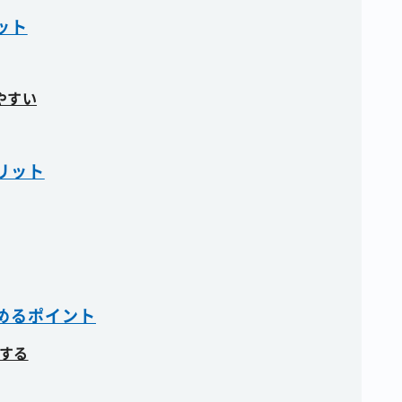
ット
やすい
リット
めるポイント
する