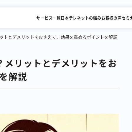
サービス一覧
日本テレネットの強み
お客様の声
セミ
リットとデメリットをおさえて、効果を高めるポイントを解説
？メリットとデメリットをお
SMSを送るだけで
FAXを
すぐにビデオ通話
メールで送
を解説
識字率99.2%の
累計15,000社が利用
AI-OCRサービス
FAX一斉送信サービス