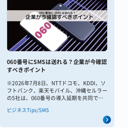
060番号にSMSは送れる？企業が今確認
すべきポイント
※2026年7月8日、NTTドコモ、KDDI、ソ
フトバンク、楽天モバイル、沖縄セルラー
の5社は、060番号の導入延期を共同で発
表しました。これに伴い、本記事でご案内
ビジネスTips/SMS
していた「2026年7月1日から開始」とい
う内容は変更と [&hellip;]