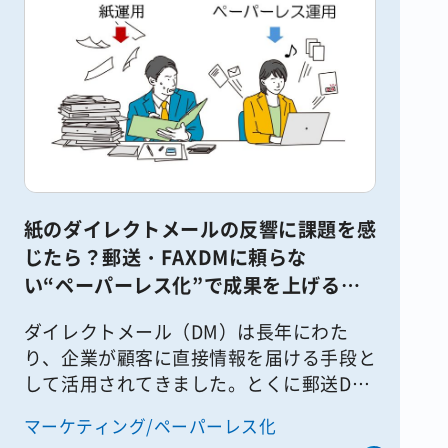
紙のダイレクトメールの反響に課題を感
じたら？郵送・FAXDMに頼らな
い“ペーパーレス化”で成果を上げる方
法
ダイレクトメール（DM）は長年にわた
り、企業が顧客に直接情報を届ける手段と
して活用されてきました。とくに郵送DM
やFAXDMは、紙や物理的な通信手段とし
マーケティング/ペーパーレス化
て高い到達力と信頼性があり、今でも多く