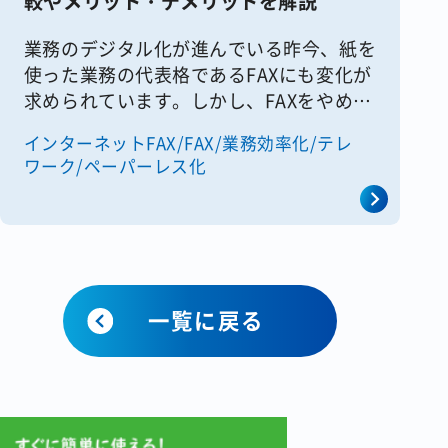
較やメリット・デメリットを解説
業務のデジタル化が進んでいる昨今、紙を
使った業務の代表格であるFAXにも変化が
求められています。しかし、FAXをやめよ
うとしても、日本の商慣習に深く根付いた
インターネットFAX/FAX/業務効率化/テレ
FAXをすぐになくすことはできません。そ
ワーク/ペーパーレス化
こで便利なのが「インター [&hellip;]
一覧に戻る