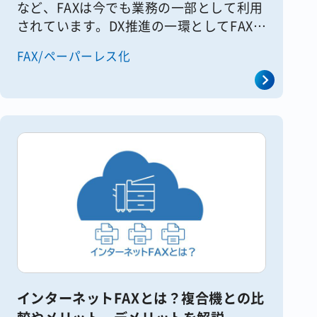
など、FAXは今でも業務の一部として利用
されています。DX推進の一環としてFAXを
廃止し業務を電子化しようとするも、手軽
FAX/ペーパーレス化
に使える、書き込みができるなどの利便性
からなかなかすぐにはなく [&hellip;]
インターネットFAXとは？複合機との比