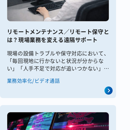
リモートメンテナンス／リモート保守と
は？現場業務を変える遠隔サポート
現場の設備トラブルや保守対応において、
「毎回現地に行かないと状況が分からな
い」「人手不足で対応が追いつかない」と
いった課題を感じている企業は少なくあり
業務効率化/ビデオ通話
ません。 特に、設備・機器の保守や点
検、IT機器のサポートなど、現場対
[&hellip;]