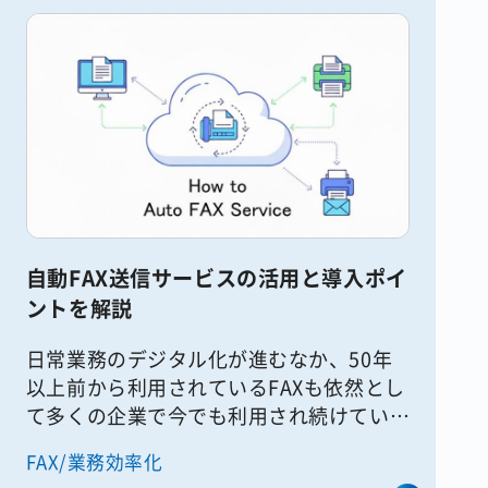
自動FAX送信サービスの活用と導入ポイ
ントを解説
日常業務のデジタル化が進むなか、50年
以上前から利用されているFAXも依然とし
て多くの企業で今でも利用され続けていま
す。とくに製造業や卸売業などの業種で
FAX/業務効率化
は、取引先との関係や機器、リテラシーな