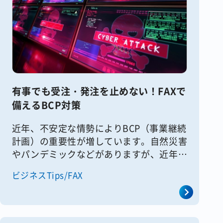
有事でも受注・発注を止めない！FAXで
備えるBCP対策
近年、不安定な情勢によりBCP（事業継続
計画）の重要性が増しています。自然災害
やパンデミックなどがありますが、近年は
サイバー攻撃が増加しています。特に卸や
ビジネスTips/FAX
販売で受発注が止まると、事業に極めて深
刻な損害を与えかねません。こ [&hellip;]