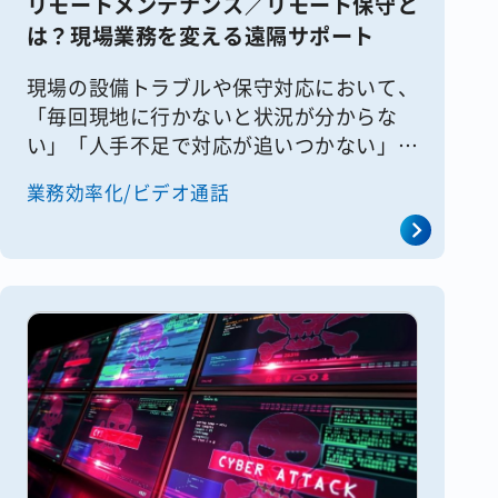
リモートメンテナンス／リモート保守と
は？現場業務を変える遠隔サポート
現場の設備トラブルや保守対応において、
「毎回現地に行かないと状況が分からな
い」「人手不足で対応が追いつかない」と
いった課題を感じている企業は少なくあり
業務効率化/ビデオ通話
ません。 特に、設備・機器の保守や点
検、IT機器のサポートなど、現場対
[&hellip;]