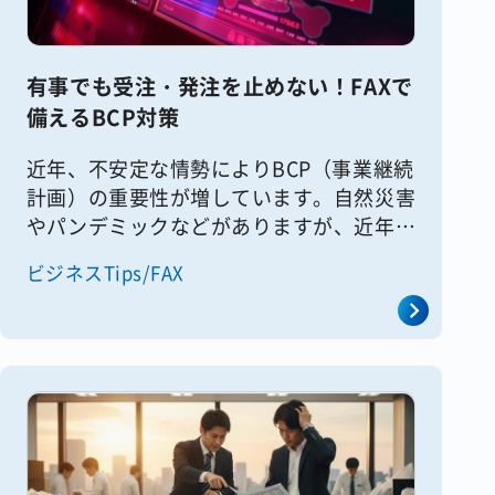
有事でも受注・発注を止めない！FAXで
備えるBCP対策
近年、不安定な情勢によりBCP（事業継続
計画）の重要性が増しています。自然災害
やパンデミックなどがありますが、近年は
サイバー攻撃が増加しています。特に卸や
ビジネスTips/FAX
販売で受発注が止まると、事業に極めて深
刻な損害を与えかねません。こ [&hellip;]