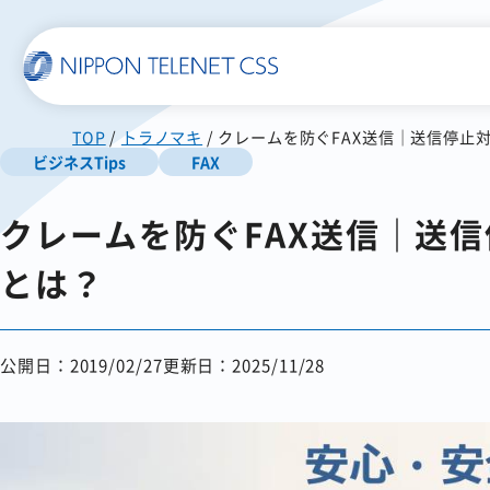
TOP
トラノマキ
クレームを防ぐFAX送信｜送信停止
一覧で詳細を見る
ビジネスTips
FAX
クレームを防ぐFAX送信｜送
使いやすい
スマホに届く
SMS送信サービス
WEB郵便
とは？
公開日：2019/02/27
更新日：2025/11/28
発注書/見積書の作成から
配信まで自動化