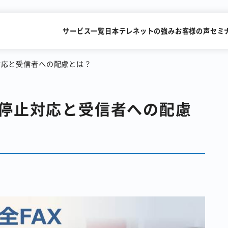
サービス一覧
日本テレネットの強み
お客様の声
セミ
対応と受信者への配慮とは？
信停止対応と受信者への配慮
SMSを送るだけで
FAXを
すぐにビデオ通話
メールで送
識字率99.2%の
累計15,000社が利用
AI-OCRサービス
FAX一斉送信サービス