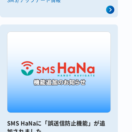
ルアップロード機能を活用すれば、SMS
で画像やPDFファイル [&hellip;]
SMS HaNaに「誤送信防止機能」が追
加されました