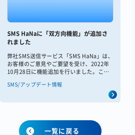
SMS HaNaに「双方向機能」が追加さ
れました
弊社SMS送信サービス「SMS HaNa」は、
お客様のご意見やご要望を受け、2022年
10月28日に機能追加を行いました。この
記事では追加された機能の内容や使い方を
SMS/アップデート情報
ご紹介いたします。 ※画面は開発中のも
のです。予告なく変 [&hellip;]
一覧に戻る