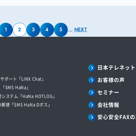
1
2
3
4
5
…
NEXT
日本テレネット
お客様の声
ポート「LINX Chat」
「SMS HaNa」
セミナー
システム「HaNa HOTLOG」
会社情報
郵便「SMS HaNa Dポス」
安心安全FAX