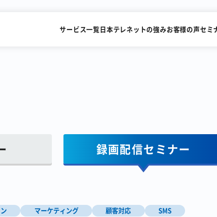
サービス一覧
日本テレネットの強み
お客様の声
セミ
SMSを送るだけで
FAXを
すぐにビデオ通話
メールで送
ー
録画配信セミナー
識字率99.2%の
累計15,000社が利用
AI-OCRサービス
FAX一斉送信サービス
イン
マーケティング
顧客対応
SMS