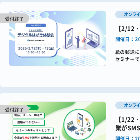
オンラ
【2/1
開催日：20
紙の郵送に
セミナー
す。​SMS
オンラ
【1/2
業がSM
開催日：20