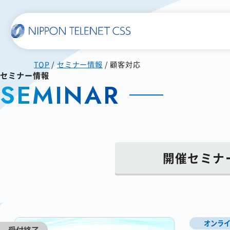
TOP
セミナー情報
顧客対応
一覧で詳細を見る
セミナー情報
SEMINAR
使いやすい
スマホに届く
SMS送信サービス
WEB郵便
開催セミナ
発注書/見積書の作成から
配信まで自動化
オンラ