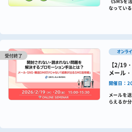
《SMSを
なっている
BtoC企業
オンラ
【2/1
メール・
開催日：20
メールを送
らえるか分
らえていな