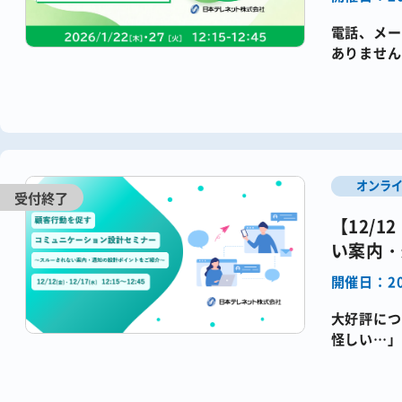
電話、メー
ありません
ドが埋もれ
オンラ
【12/
い案内・
開催日：20
大好評につ
怪しい…」
案内が「し