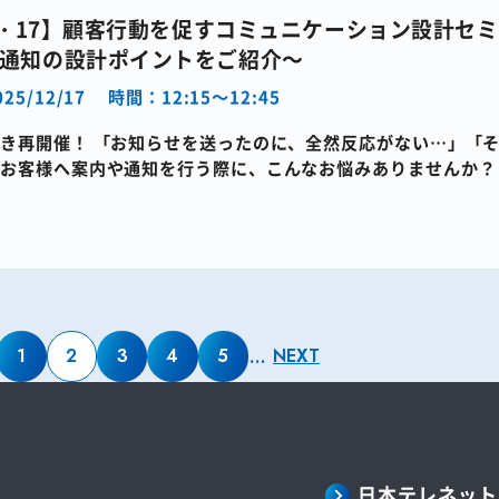
12・17】顧客行動を促すコミュニケーション設計セ
通知の設計ポイントをご紹介～
25/12/17
時間：12:15～12:45
き再開催！ 「お知らせを送ったのに、全然反応がない…」​「
​お客様へ案内や通知を行う際に、こんなお悩みありませんか？​
っかり届き、読ま […]
1
2
3
4
5
…
NEXT
日本テレネット