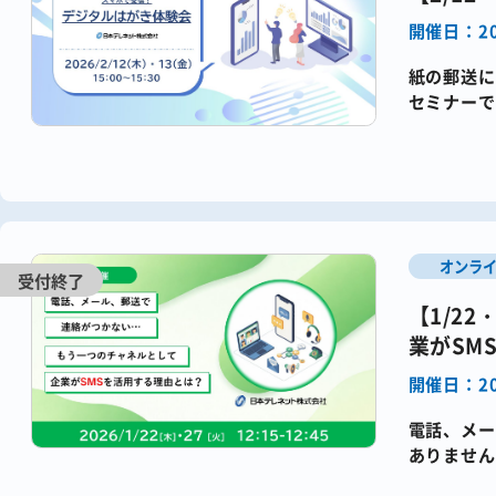
開催日：20
紙の郵送に
セミナー
す。​SMS
オンラ
【1/2
業がSM
開催日：20
電話、メー
ありません
ドが埋もれ