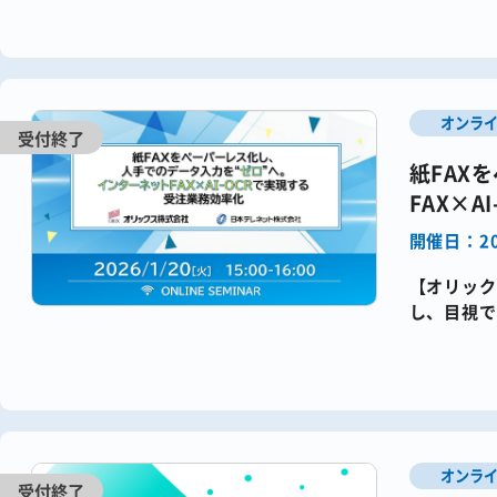
オンラ
紙FAX
FAX×
開催日：20
【オリック
し、目視で
マンエラー
オンラ