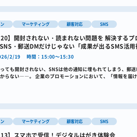
イン
マーケティング
顧客対応
SMS
9・20】開封されない・読まれない問題を 解決する
SNS・郵送DMだけじゃない「成果が出るSMS活用
26/2/19
時間：15:00～15:30
っても開封されない、SNSは他の通知に埋もれてしまう、郵送
からない――。​ ​企業のプロモーションにおいて、「情報を届
い」そんな課題を感 […]
イン
マーケティング
顧客対応
SMS
2・13】スマホで受信！デジタルはがき体験会