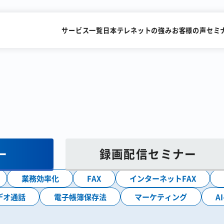
サービス一覧
日本テレネットの強み
お客様の声
セミ
SMSを送るだけで
FAXを
すぐにビデオ通話
メールで送
ー
録画配信セミナー
識字率99.2%の
累計15,000社が利用
業務効率化
FAX
インターネットFAX
AI-OCRサービス
FAX一斉送信サービス
デオ通話
電子帳簿保存法
マーケティング
A