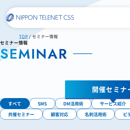
TOP
セミナー情報
一覧で詳細を見る
セミナー情報
SEMINAR
使いやすい
スマホに届く
SMS送信サービス
WEB郵便
開催セミナ
発注書/見積書の作成から
すべて
SMS
DM活用術
サービス紹介
配信まで自動化
共催セミナー
顧客対応
名刺活用術
ビ