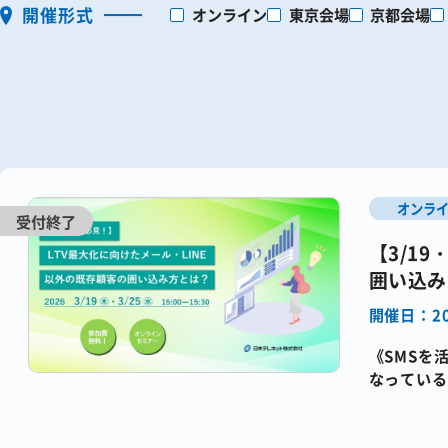
開催形式
オンライン
東京会場
京都会場
オンラ
【3/1
囲い込み
開催日：20
《SMSを
なっている
BtoC企業