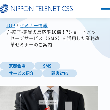
TOP
セミナー情報
サービス一覧
-終了-驚異の反応率10倍！?ショートメッ
セージサービス（SMS）を活用した業務改
日本テレネットの強み
革セミナーのご案内
お客様の声
京都会場
SMS
セミナー
サービス紹介
顧客対応
FAQ
お知らせ