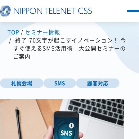
TOP
セミナー情報
サービス一覧
-終了-70文字が起こすイノベーション！ 今
すぐ使えるSMS活用術 大公開セミナーの
日本テレネットの強み
ご案内
お客様の声
札幌会場
SMS
顧客対応
セミナー
FAQ
お知らせ