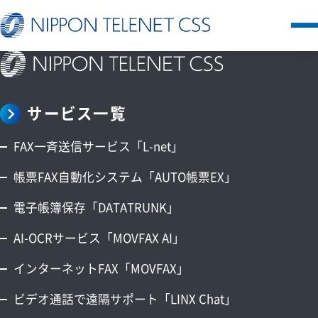
サービス一覧
サービス一覧
日本テレネットの強み
FAX一斉送信サービス「L-net」
お客様の声
帳票FAX自動化システム「AUTO帳票EX」
電子帳簿保存「DATATRUNK」
セミナー
AI-OCRサービス「MOVFAX AI」
FAQ
インターネットFAX「MOVFAX」
お知らせ
ビデオ通話で遠隔サポート「LINX Chat」