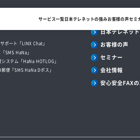
サービス一覧
日本テレネットの強み
お客様の声
セミ
日本テレネット
お客様の声
ポート「LINX Chat」
「SMS HaNa」
セミナー
システム「HaNa HOTLOG」
会社情報
郵便「SMS HaNa Dポス」
SMSを送るだけで
FAXを
すぐにビデオ通話
メールで送
安心安全FAX
識字率99.2%の
累計15,000社が利用
AI-OCRサービス
FAX一斉送信サービス