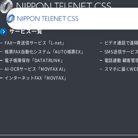
サービス一覧
FAX一斉送信サービス「L-net」
ビデオ通話で遠隔サ
一覧で詳細を見る
帳票FAX自動化システム「AUTO帳票EX」
SMS送信サービス
電子帳簿保存「DATATRUNK」
電話連動 顧客管理
AI-OCRサービス「MOVFAX AI」
スマホに届くWEB
使いやすい
スマホに届く
SMS送信サービス
WEB郵便
インターネットFAX「MOVFAX」
発注書/見積書の作成から
配信まで自動化