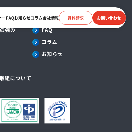
ナー
FAQ
お知らせ
コラム
会社情報
資料請求
お問い合わせ
の強み
FAQ
コラム
お知らせ
電子帳簿保存法に対応
受信
クラウドストレージ
の取組について
電話連動
顧客管理システム