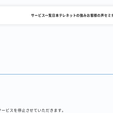
サービス一覧
日本テレネットの強み
お客様の声
セミ
SMSを送るだけで
FAXを
すぐにビデオ通話
メールで送
識字率99.2%の
累計15,000社が利用
AI-OCRサービス
FAX一斉送信サービス
。
にサービスを停止させていただきます。