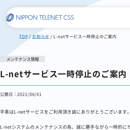
TOP
お知らせ
L-netサービス一時停止のご案内
一覧で詳細を見る
メンテナンス情報
使いやすい
スマホに届く
L-netサービス一時停止のご案内
SMS送信サービス
WEB郵便
公開日：2021/06/01
発注書/見積書の作成から
配信まで自動化
平素はL-netサービスをご利用頂き誠にありがとうございます
L-netシステムのメンテナンスの為、誠に勝手ながら一時的