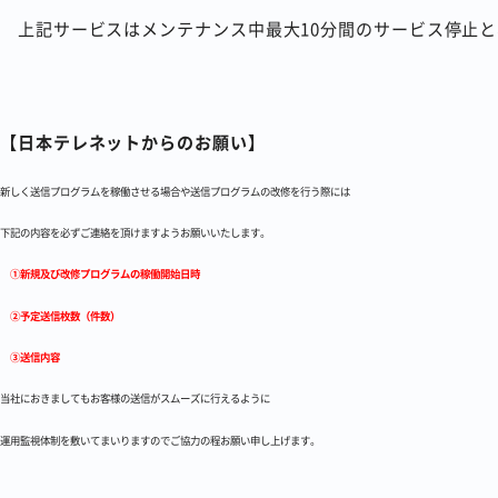
上記サービスはメンテナンス中最大10分間のサービス停止と、
【日本テレネットからのお願い】
新しく送信プログラムを稼働させる場合や送信プログラムの改修を行う際には
下記の内容を必ずご連絡を頂けますようお願いいたします。
①新規及び改修プログラムの稼働開始日時
②予定送信枚数（件数）
③送信内容
当社におきましてもお客様の送信がスムーズに行えるように
運用監視体制を敷いてまいりますのでご協力の程お願い申し上げます。