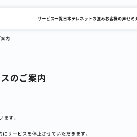
サービス一覧
日本テレネットの強み
お客様の声
セミ
ご案内
SMSを送るだけで
FAXを
ンスのご案内
すぐにビデオ通話
メールで送
識字率99.2%の
累計15,000社が利用
AI-OCRサービス
FAX一斉送信サービス
います。
時的にサービスを停止させていただきます。