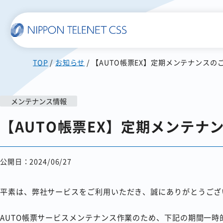
TOP
お知らせ
【AUTO帳票EX】定期メンテナンスの
一覧で詳細を見る
メンテナンス情報
使いやすい
スマホに届く
【AUTO帳票EX】定期メンテナ
SMS送信サービス
WEB郵便
公開日：2024/06/27
発注書/見積書の作成から
配信まで自動化
平素は、弊社サービスをご利用いただき、誠にありがとうござ
AUTO帳票サービスメンテナンス作業のため、下記の期間一