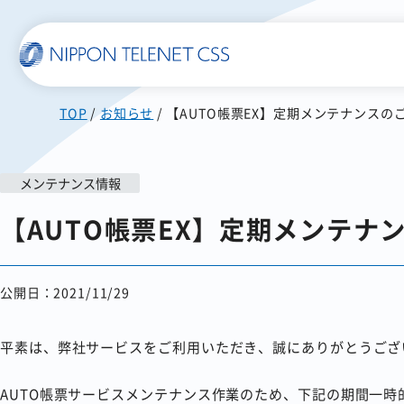
TOP
お知らせ
【AUTO帳票EX】定期メンテナンスの
一覧で詳細を見る
メンテナンス情報
使いやすい
スマホに届く
【AUTO帳票EX】定期メンテナ
SMS送信サービス
WEB郵便
公開日：2021/11/29
発注書/見積書の作成から
配信まで自動化
平素は、弊社サービスをご利用いただき、誠にありがとうござ
AUTO帳票サービスメンテナンス作業のため、下記の期間一