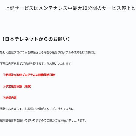
上記サービスはメンテナンス中最大10分間のサービス停止と、
【日本テレネットからのお願い】
新しく送信プログラムを稼働させる場合や送信プログラムの改修を行う際には
下記の内容を必ずご連絡を頂けますようお願いいたします。
①新規及び改修プログラムの稼働開始日時
②予定送信枚数（件数）
③送信内容
当社におきましてもお客様の送信がスムーズに行えるように
運用監視体制を敷いてまいりますのでご協力の程お願い申し上げます。