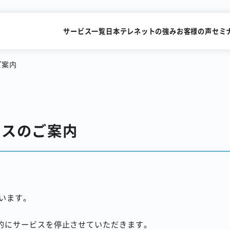
サービス一覧
日本テレネットの強み
お客様の声
セミ
ご案内
SMSを送るだけで
FAXを
ンスのご案内
すぐにビデオ通話
メールで送
識字率99.2%の
累計15,000社が利用
AI-OCRサービス
FAX一斉送信サービス
います。
時的にサービスを停止させていただきます。