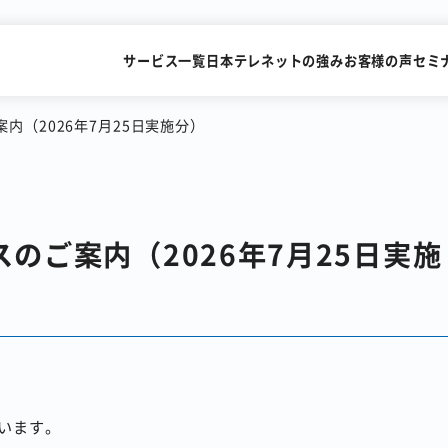
サービス一覧
日本テレネットの強み
お客様の声
セミ
案内（2026年7月25日実施分）
SMSを送るだけで
FAXを
スのご案内（2026年7月25日実施
すぐにビデオ通話
メールで送
識字率99.2%の
累計15,000社が利用
AI-OCRサービス
FAX一斉送信サービス
います。