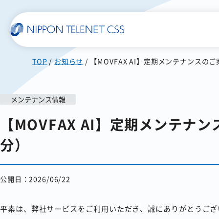
TOP
お知らせ
【MOVFAX AI】定期メンテナンスのご
一覧で詳細を見る
メンテナンス情報
使いやすい
スマホに届く
【MOVFAX AI】定期メンテナン
SMS送信サービス
WEB郵便
分）
発注書/見積書の作成から
配信まで自動化
公開日：2026/06/22
平素は、弊社サービスをご利用いただき、誠にありがとうござ