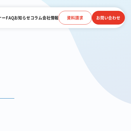
ナー
FAQ
お知らせ
コラム
会社情報
資料請求
お問い合わせ
電子帳簿保存法に対応
受信
クラウドストレージ
電話連動
顧客管理システム