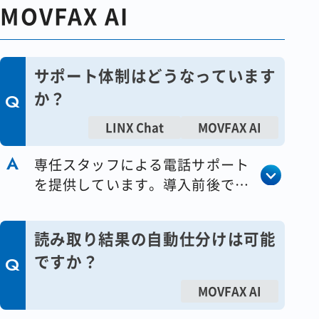
MOVFAX AI
コラム
会社情報
サポート体制はどうなっています
か？
LINX Chat
MOVFAX AI
資料請求
お問い合わせ
専任スタッフによる電話サポート
を提供しています。導入前後で相
談が可能です。
TEL 0120-125-799 （ガイダンス
読み取り結果の自動仕分けは可能
#4） 携帯・PHSからのご利用可
ですか？
平日9:00〜12:00／13:00～
18:00（土日祝除く）
MOVFAX AI