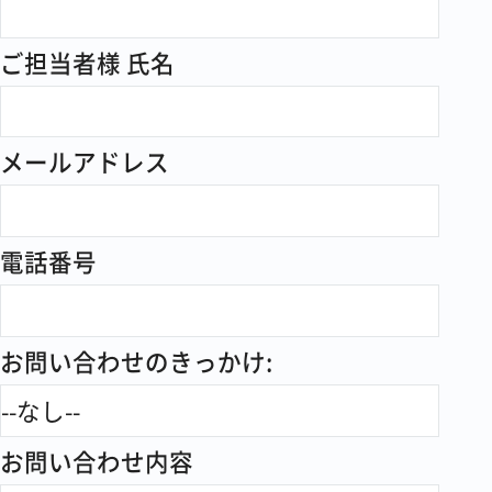
付
・当社が開催するセミナーやイベント
ご担当者様 氏名
に関連する活動
・市場調査及び当社サービスの品質改
善・開発を目的とした、アンケート
メールアドレス
の実施・統計
2.第三者提供について
電話番号
当社は、取得した個人情報をご本人さ
まの許諾を得ることなく第三者提供を
行いません。
お問い合わせのきっかけ:
3.個人情報の委託について
当社は、取得した個人情報を他企業や
団体への委託は行いません。
お問い合わせ内容
4.本人が容易に認識できない方法によ