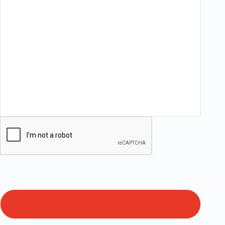
る個人情報の取得
お客様のウェブサイト利用状況を分析
し、または個々のお客様に対してより
良いサービスを提供する等の目的のた
め、Cookie（クッキー）を使用して
一定の情報を収集します。 詳細は
Cookieポリシーをご確認ください。
5.その他
利用目的に必要な項目に不足や不備が
ある場合は、電話などで問い合わせを
する場合がありますので、ご了承くだ
さい。
本書の内容をご理解いただいた上で、
貴殿の意思によって個人情報をご提供
くださるようお願い申し上げます。