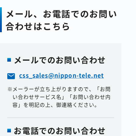
なお、これらの情報を全て収集できな
メール、お電話でのお問い
い場合は、適切なサービスをご提供で
合わせはこちら
きない場合もございます。
6.開示等の要求に対する窓口
当社が保有する開示対象個人情報に関
する開示、利用目的の通知、訂正・追
メールでのお問い合わせ
加または削除、利用停止および苦情な
どは、下記窓口までお問い合わせくだ
css_sales@nippon-tele.net
さい。
メーラーが立ち上がりますので、
「お問
日本テレネット株式会社 個人情報相
い合わせサービス名」「お問い合わせ内
談窓口
容」を
明記の上、御連絡ください。
〒604-8171 京都市中京区烏丸通御
池下る虎屋町566番地1
電話番号：075-211-1328
お電話でのお問い合わせ