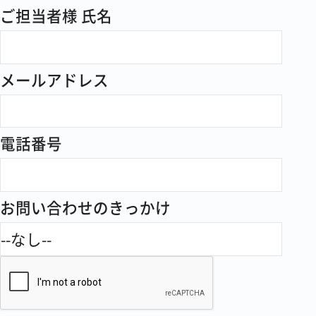
・当社が開催するセミナーやイベント
ご担当者様 氏名
に関連する活動
・市場調査及び当社サービスの品質改
善・開発を目的とした、アンケート
メールアドレス
の実施・統計
2.第三者提供について
電話番号
当社は、取得した個人情報をご本人さ
まの許諾を得ることなく第三者提供を
行いません。
お問い合わせのきっかけ
3.個人情報の委託について
当社は、取得した個人情報を他企業や
団体への委託は行いません。
4.本人が容易に認識できない方法によ
る個人情報の取得